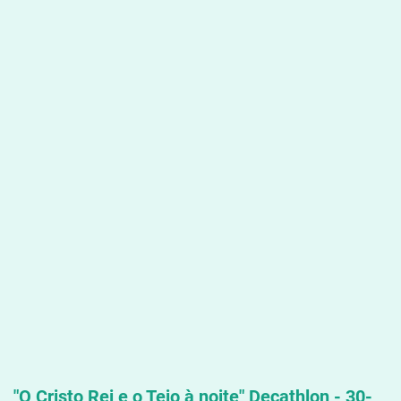
"O Cristo Rei e o Tejo à noite" Decathlon - 30-