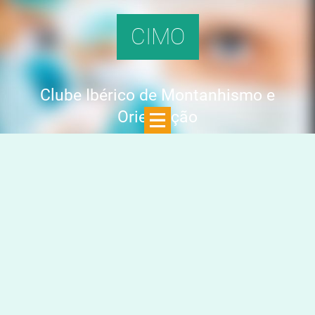
CIMO
Clube Ibérico de Montanhismo e
Orientação