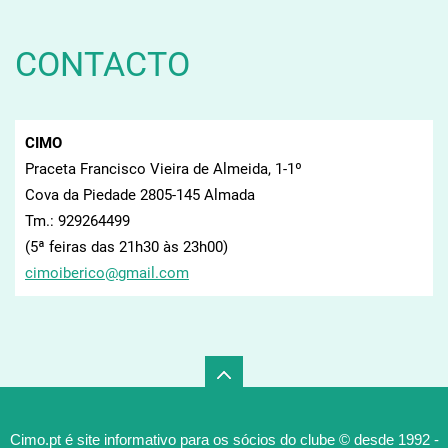
CONTACTO
CIMO
Praceta Francisco Vieira de Almeida, 1-1º
Cova da Piedade 2805-145 Almada
Tm.: 929264499
(5ª feiras das 21h30 às 23h00)
cimoiber
ico@gmai
l.com
Cimo.pt é site informativo para os sócios do clube © desde 1992 -