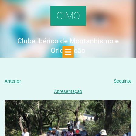
CIMO
Clube Ibérico de Montanhismo e
Orientação
Anterior
Seguinte
Apresentação