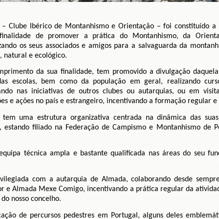
– Clube Ibérico de Montanhismo e Orientação – foi constituído
inalidade de promover a prática do Montanhismo, da Orient
izando os seus associados e amigos para a salvaguarda da montanh
o, natural e ecológico.
mprimento da sua finalidade, tem promovido a divulgação daquela
das escolas, bem como da população em geral, realizando curso
pando nas iniciativas de outros clubes ou autarquias, ou em vis
es e ações no país e estrangeiro, incentivando a formação regular e
 tem uma estrutura organizativa centrada na dinâmica das sua
a, estando filiado na Federação de Campismo e Montanhismo de P
quipa técnica ampla e bastante qualificada nas áreas do seu fu
ilegiada com a autarquia de Almada, colaborando desde sempre n
 e Almada Mexe Comigo, incentivando a prática regular da atividade
 do nosso concelho.
rcação de percursos pedestres em Portugal, alguns deles emblemáti