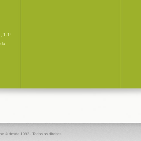
, 1-1º
ada
)
ube © desde 1992 - Todos os direitos