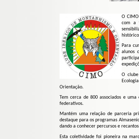
O CIMO 
com a f
sensibil
históric
Para cu
alunos 
partici
expediçõ
O clube
Ecologi
Orientação.
Tem cerca de 800 associados e uma e
federativos.
Mantém uma relação de parceria priv
destaque para os programas Almasenior
dando a conhecer percursos e recantos
Esta coletividade foi pioneira na ma