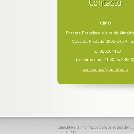
Contacto
CIMO
Praceta Francisco Vieira de Almeida
Cova da Piedade 2805-145 Alm
Tm.: 929264499
(5ª feiras das 21h30 às 23h00
cimoiber
ico@gmai
l.com
Cimo.pt é site informativo para os sócios do cl
reservados.