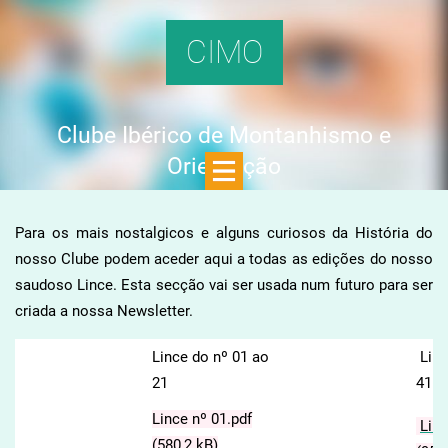
CIMO
Clube Ibérico de Montanhismo e
Orientação
Para os mais nostalgicos e alguns curiosos da História do
nosso Clube podem aceder aqui a todas as edições do nosso
saudoso Lince. Esta secção vai ser usada num futuro para ser
criada a nossa Newsletter.
Lince do nº 01 ao
Linc
21
41
Lince nº 01.pdf
Linc
(580,2 kB)