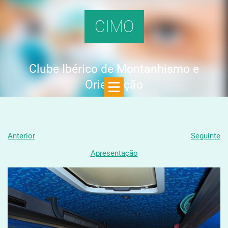
CIMO
Clube Ibérico de Montanhismo e
Orientação
Anterior
Seguinte
Apresentação