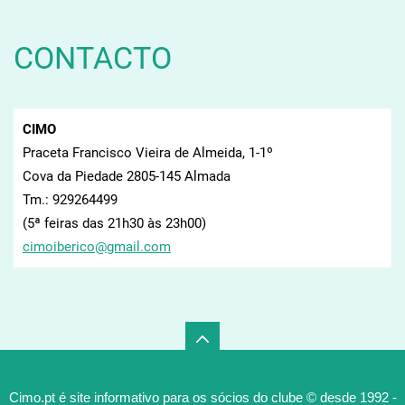
CONTACTO
CIMO
Praceta Francisco Vieira de Almeida, 1-1º
Cova da Piedade 2805-145 Almada
Tm.: 929264499
(5ª feiras das 21h30 às 23h00)
cimoiber
ico@gmai
l.com
Cimo.pt é site informativo para os sócios do clube © desde 1992 -