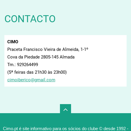
CONTACTO
CIMO
Praceta Francisco Vieira de Almeida, 1-1º
Cova da Piedade 2805-145 Almada
Tm.: 929264499
(5ª feiras das 21h30 às 23h00)
cimoiber
ico@gmai
l.com
Cimo.pt é site informativo para os sócios do clube © desde 1992 -