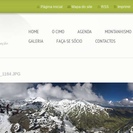
Página inicial
Mapa do site
RSS
Imprimir
HOME
O CIMO
AGENDA
MONTANHISMO
GALERIA
FAÇA-SE SÓCIO
CONTACTOS
tação
_1184.JPG