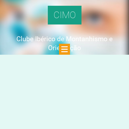
CIMO
Clube Ibérico de Montanhismo e
Orientação