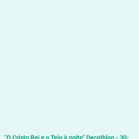
"O Cristo Rei e o Tejo à noite" Decathlon - 30-