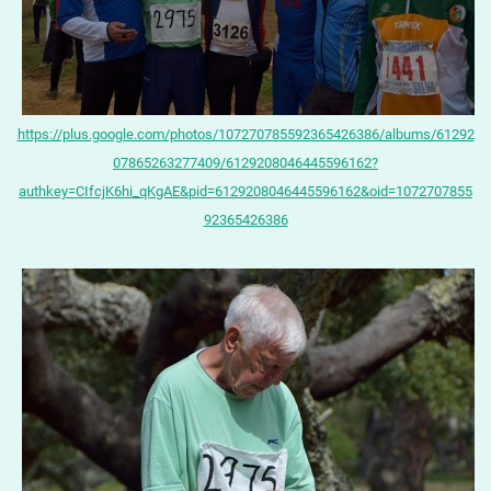
https://plus.google.com/photos/107270785592365426386/albums/61292
07865263277409/6129208046445596162?
authkey=CIfcjK6hi_qKgAE&pid=6129208046445596162&oid=1072707855
92365426386