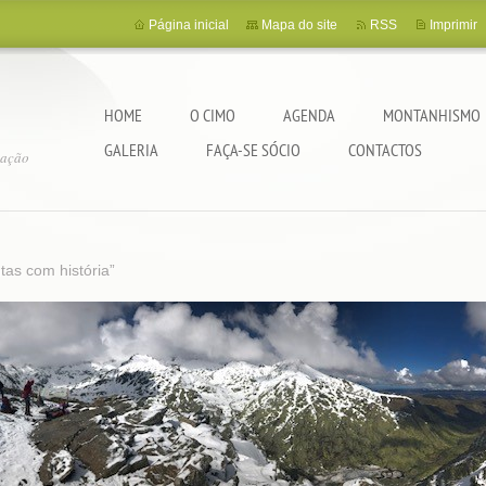
Página inicial
Mapa do site
RSS
Imprimir
HOME
O CIMO
AGENDA
MONTANHISMO
GALERIA
FAÇA-SE SÓCIO
CONTACTOS
tação
as com história”