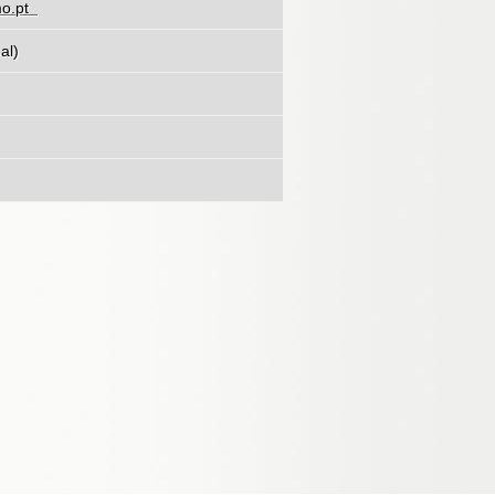
o.pt
al)