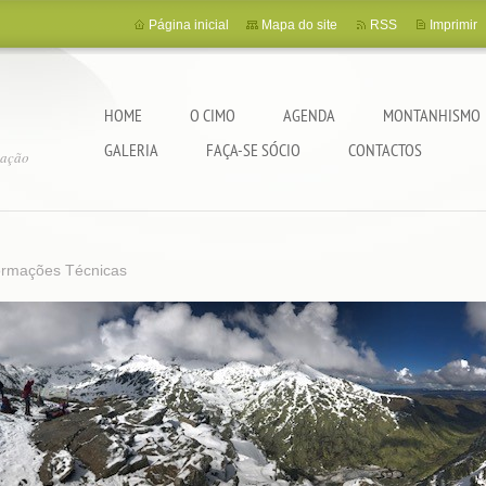
Página inicial
Mapa do site
RSS
Imprimir
HOME
O CIMO
AGENDA
MONTANHISMO
GALERIA
FAÇA-SE SÓCIO
CONTACTOS
tação
formações Técnicas