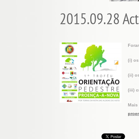
2015.09.28 Act
Fora
(i) o
(ii) 
(iii)
Mais
proe