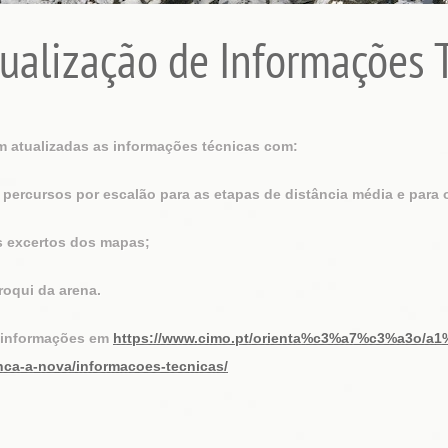
ualização de Informações 
m atualizadas as informações técnicas com:
s percursos por escalão para as etapas de distância média e para o
os excertos dos mapas;
 croqui da arena.
 informações em
https://www.cimo.pt/orienta%c3%a7%c3%a3o/a1%
nca-a-nova/informacoes-tecnicas/