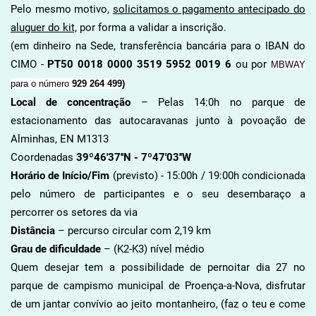
Pelo mesmo motivo,
solicitamos o pagamento antecipado do
aluguer do kit,
por forma a validar a inscrição.
(em dinheiro na Sede, transferência bancária para o IBAN do
CIMO -
PT50 0018 0000 3519 5952 0019 6
ou por
MBWAY
para o número
929 264 499)
Local de concentração
– Pelas 14:0h no parque de
estacionamento das autocaravanas junto à povoação de
Alminhas, EN M1313
Coordenadas
39º46'37''N - 7º47'03''W
Horário de Início/Fim
(previsto) - 15:00h / 19:00h condicionada
pelo número de participantes e o seu desembaraço a
percorrer os setores da via
Distância
– percurso circular com 2,19 km
Grau de dificuldade
– (K2-K3) nível médio
Quem desejar tem a possibilidade de pernoitar dia 27 no
parque de campismo municipal de Proença-a-Nova, disfrutar
de um jantar convívio ao jeito montanheiro, (faz o teu e come