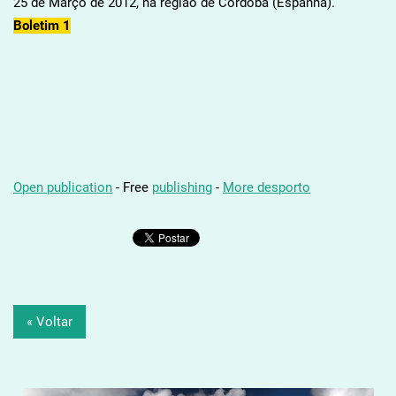
25 de Março de 2012, na região de Córdoba (Espanha).
Boletim 1
Open publication
- Free
publishing
-
More desporto
« Voltar