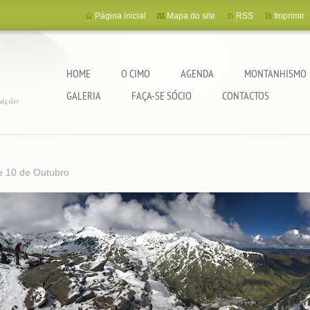
Página inicial
Mapa do site
RSS
Imprimir
HOME
O CIMO
AGENDA
MONTANHISMO
GALERIA
FAÇA-SE SÓCIO
CONTACTOS
tação
e 10 de Outubro