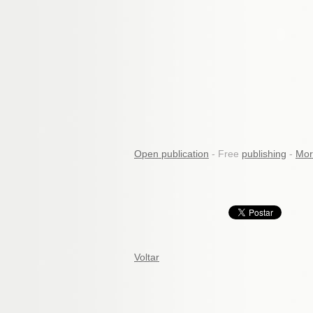
Open publication
- Free
publishing
-
Mor
Voltar