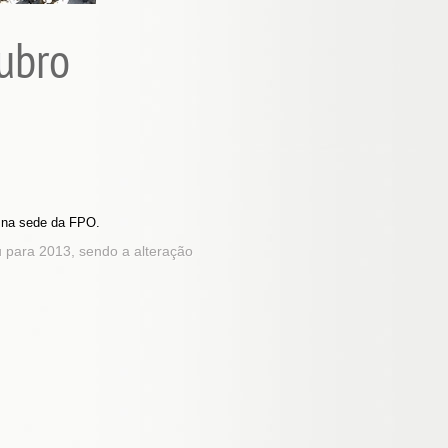
ubro
, na sede da FPO.
u para 2013, sendo a alteração