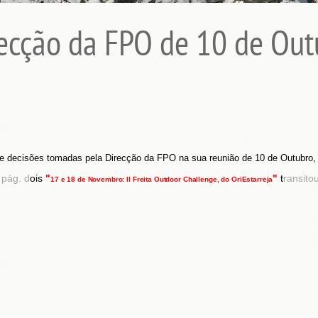
ecção da FPO de 10 de Out
de decisões tomadas pela Direcção da FPO na sua reunião de 10 de Outubro
 pág. d
ois
"
"
t
ransito
17 e 18 de Novembro: II Freita Outdoor Challenge, do OriEstarreja