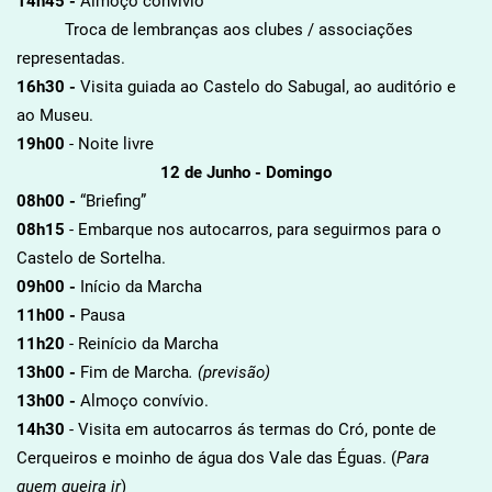
14h45 -
Almoço convívio
Troca de lembranças aos clubes / associações
representadas.
16h30 -
Visita guiada ao Castelo do Sabugal, ao auditório e
ao Museu.
19h00
- Noite livre
12 de Junho - Domingo
08h00 -
“Briefing”
08h15
- Embarque nos autocarros, para seguirmos para o
Castelo de Sortelha.
09h00 -
Início da Marcha
11h00 -
Pausa
11h20
- Reinício da Marcha
13h00 -
Fim de Marcha
. (previsão)
13h00 -
Almoço convívio.
14h30
- Visita em autocarros ás termas do Cró, ponte de
Cerqueiros e moinho de água dos Vale das Éguas. (
Para
quem queira ir
)