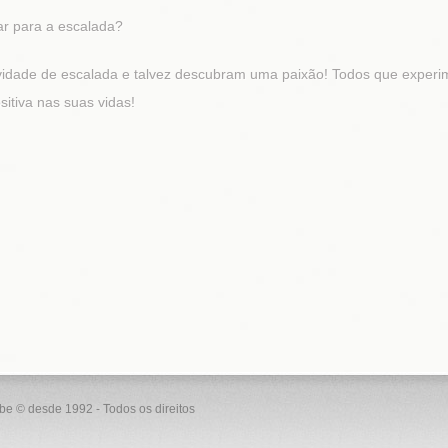
var para a escalada?
vidade de escalada e talvez descubram uma paixão! Todos que experi
itiva nas suas vidas!
ube © desde 1992 - Todos os direitos