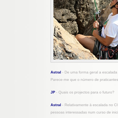
Astral
- De uma forma geral a escalada
Parece-me que o número de praticantes
JP
- Quais os projectos para o futuro?
Astral
- Relativamente à escalada no CI
pessoas interessadas num curso de ini