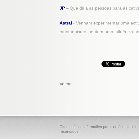
JP
– Que diria às pessoas para as cati
Astral
- Venham experimentar uma acti
montanhismo, sentem uma influência pos
Voltar
Cimo.pt é site informativo para os sócios do cl
reservados.