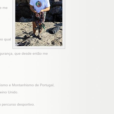
de me
no qual
egurança, que desde então me
pismo e Montanhismo de Portugal,
eino Unido.
percurso desportivo.