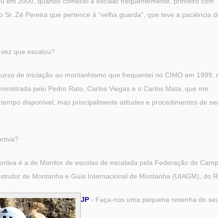
ou em 2000, quando comecei a escalar frequentemente, primeiro com
Sr. Zé Pereira que pertence à “velha guarda”, que teve a paciência 
a vez que escalou?
 curso de iniciação ao montanhismo que frequentei no CIMO em 1999, 
 ministrada pelo Pedro Rato, Carlos Viegas e o Carlos Mata, que me
 tempo disponível, mas principalmente atitudes e procedimentos de s
rtiva?
portiva é a de Monitor de escolas de escalada pela Federação de Cam
Instrutor de Montanha e Guia Internacional de Montanha (UIAGM), do R
JP
- Faça-nos uma pequena resenha do seu 