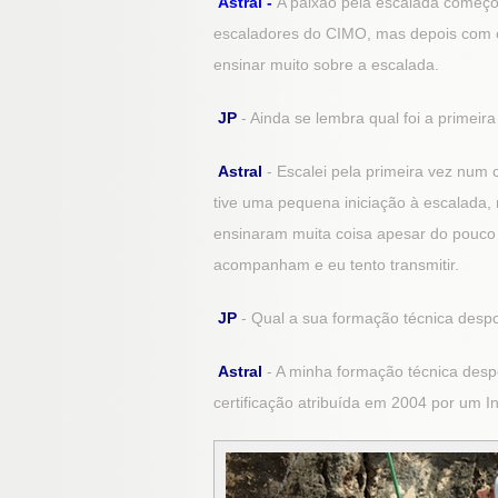
Astral -
A paixão pela escalada começ
escaladores do CIMO, mas depois com o 
ensinar muito sobre a escalada.
JP
- Ainda se lembra qual foi a primeir
Astral
- Escalei pela primeira vez num
tive uma pequena iniciação à escalada,
ensinaram muita coisa apesar do pouco
acompanham e eu tento transmitir.
JP
- Qual a sua formação técnica despo
Astral
- A minha formação técnica des
certificação atribuída em 2004 por um 