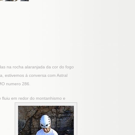
s na rocha alaranjada da cor do fogo
a, estivemos á conversa com Astral
IMO numero 286.
e fluiu em redor do montanhismo e