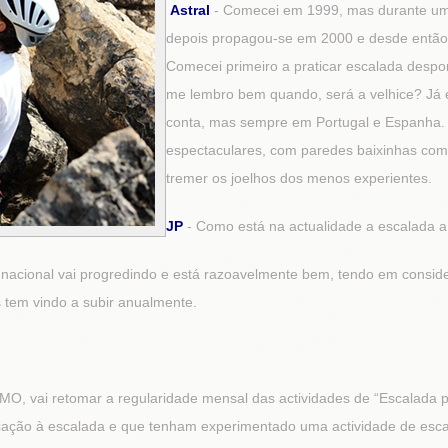
Astral
- Comecei em 1999, mas durante um 
depois propagou-se em 2000 e desde então 
Comecei primeiro a praticar escalada desport
me lembro bem quando, será a velhice? Já es
conta, mas sempre em Portugal e Espanha. J
espectaculares, com paredes baixinhas co
tremer os joelhos dos menos experientes.
JP
- Como está na actualidade a escalada 
 nacional vai progredindo e está razoavelmente bem, tendo em consid
 tem vindo a subir anualmente.
MO, vai retomar a regularidade mensal das actividades de “Escalada p
ciação à escalada e que tenham experimentado uma actividade de esca