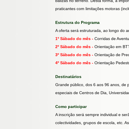
balizas no terreno. Desta forma, a impor
praticantes com limitações motoras (inc
Estrutura do Programa
A oferta será estruturada, ao longo do 
1º Sábado do mês -
Corridas de Aventu
2º Sábado do mês -
Orientação em BT
3º Sábado do mês -
Orientação de Pre
4º Sábado do mês -
Orientação Pedest
Destinatários
Grande público, dos 6 aos 96 anos, de p
especiais de Centros de Dia, Universida
Como participar
A inscrição será sempre individual e se
colectividades, grupos de escola, etc. A