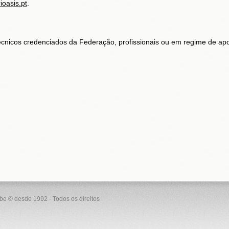
ioasis.pt
.
écnicos credenciados da Federação, profissionais ou em regime de apoi
ube © desde 1992 - Todos os direitos