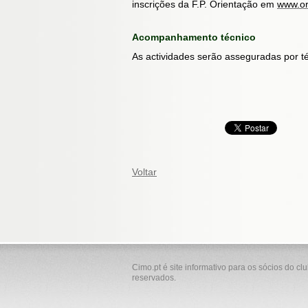
inscrições da F.P. Orientação em
www.or
Acompanhamento técnico
As actividades serão asseguradas por t
Voltar
Cimo.pt é site informativo para os sócios do cl
reservados.