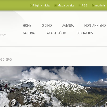
Página inicial
Mapa do site
RSS
Imprimir
HOME
O CIMO
AGENDA
MONTANHISMO
GALERIA
FAÇA-SE SÓCIO
CONTACTOS
tação
030.JPG