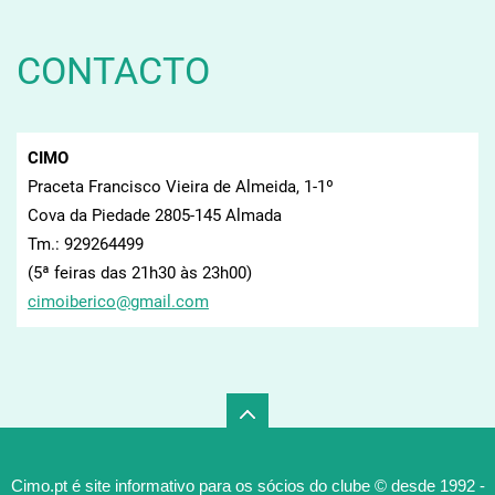
CONTACTO
CIMO
Praceta Francisco Vieira de Almeida, 1-1º
Cova da Piedade 2805-145 Almada
Tm.: 929264499
(5ª feiras das 21h30 às 23h00)
cimoiber
ico@gmai
l.com
Cimo.pt é site informativo para os sócios do clube © desde 1992 -