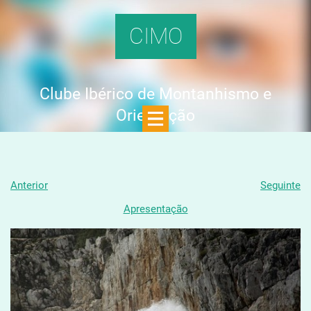
CIMO
Clube Ibérico de Montanhismo e
Orientação
Anterior
Seguinte
Apresentação