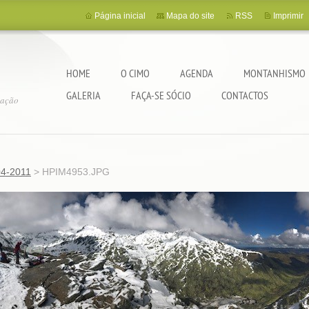
Página inicial
Mapa do site
RSS
Imprimir
HOME
O CIMO
AGENDA
MONTANHISMO
GALERIA
FAÇA-SE SÓCIO
CONTACTOS
tação
04-2011
>
HPIM4953.JPG