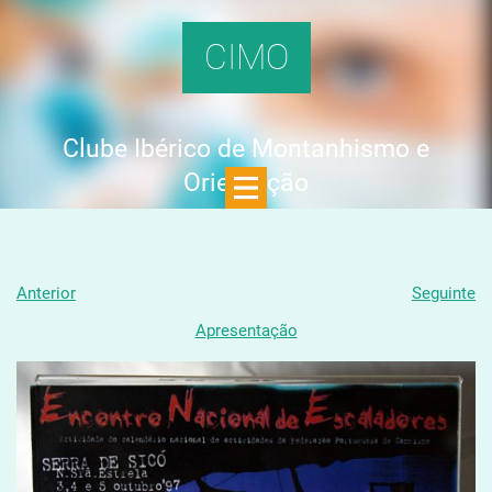
CIMO
Clube Ibérico de Montanhismo e
Orientação
Anterior
Seguinte
Apresentação