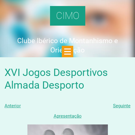
CIMO
Clube Ibérico de Montanhismo e
Orientação
XVI Jogos Desportivos
Almada Desporto
Anterior
Seguinte
Apresentação