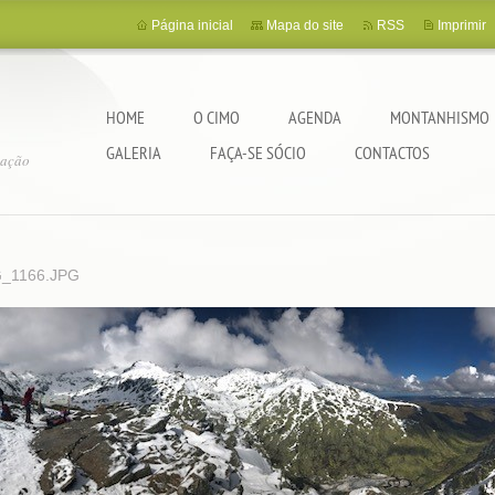
Página inicial
Mapa do site
RSS
Imprimir
HOME
O CIMO
AGENDA
MONTANHISMO
GALERIA
FAÇA-SE SÓCIO
CONTACTOS
tação
_1166.JPG