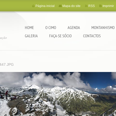
Página inicial
Mapa do site
RSS
Imprimir
HOME
O CIMO
AGENDA
MONTANHISMO
GALERIA
FAÇA-SE SÓCIO
CONTACTOS
tação
447.JPG